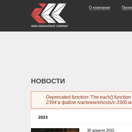
О компании
Прои
НОВОСТИ
Сообщение об ошибке
Deprecated function
: The each() functio
2394
в файле
/var/www/vhosts/v-3300.
2023
30 апреля 2015