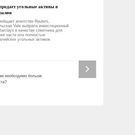
 продает угольные активы в
ралии
ообщает агентство Reuters,
льская Vale выбрала инвестиционный
Barclays в качестве советника для
жи части или полностью
алийских угольных активов.
ам необходимо больше
ста?