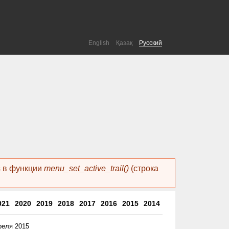
English
Қазақ
Русский
ls в функции
menu_set_active_trail()
(строка
021
2020
2019
2018
2017
2016
2015
2014
реля 2015