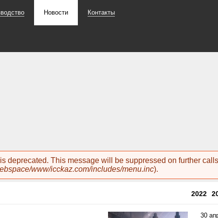
зводство
Новости
Контакты
n is deprecated. This message will be suppressed on further cal
webspace/www/icckaz.com/includes/menu.inc
).
2022
2
30 ап