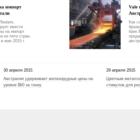
на импорт
Vale
стали
Авст
Reuters,
Как с
рует ввести
брази
ны на импорт
банк 
и из пяти стран.
прода
в мае 2015 г.
австр
30 апреля 2015
29 апреля 2015
Австралия удерживает железорудные цены на
Цветным металл
уровне $60 за тонну
стимулов для ро