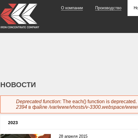
О компании
Производство
Н
НОВОСТИ
Сообщение об ошибке
Deprecated function
: The each() function is deprecated
2394
в файле
/var/www/vhosts/v-3300.webspace/www/
2023
28 апреля 2015