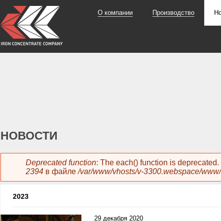
О компании
Производство
Н
НОВОСТИ
Сообщение об ошибке
Deprecated function
: The each() function is deprecated
2394
в файле
/var/www/vhosts/v-3300.webspace/www/
2023
29 декабря 2020