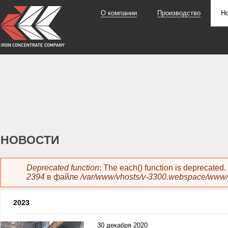
О компании
Производство
Н
НОВОСТИ
Сообщение об ошибке
Deprecated function
: The each() function is deprecated
2394
в файле
/var/www/vhosts/v-3300.webspace/www/
2023
30 декабря 2020