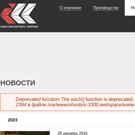
О компании
Производство
Н
НОВОСТИ
Сообщение об ошибке
Deprecated function
: The each() function is deprecated
2394
в файле
/var/www/vhosts/v-3300.webspace/www/
2023
28 декабря 2016