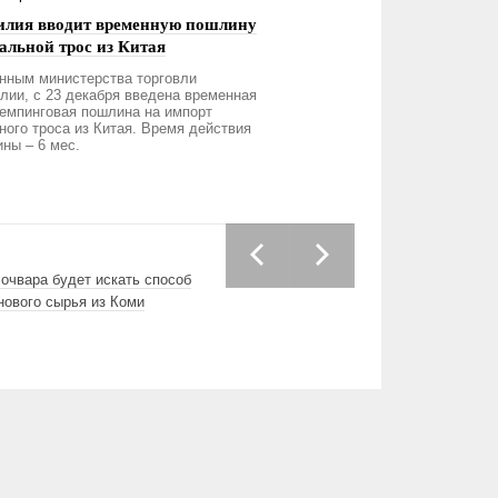
илия вводит временную пошлину
тальной трос из Китая
нным министерства торговли
лии, с 23 декабря введена временная
емпинговая пошлина на импорт
ного троса из Китая. Время действия
ны – 6 мес.
очвара будет искать способ
нового сырья из Коми