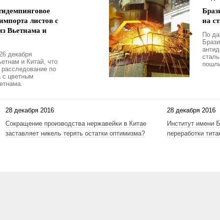
тидемпинговое
Браз
импорта листов с
на с
з Вьетнама и
По да
Брази
антид
26 декабря
сталь
етнам и Китай, что
пошли
 расследование по
а с цветным
етнама.
28 декабря 2016
28 декабря 2016
Сокращение производства нержавейки в Китае
Институт имени Б
заставляет никель терять остатки оптимизма?
переработки тита