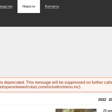
зводство
Новости
Контакты
n is deprecated. This message will be suppressed on further cal
webspace/www/icckaz.com/includes/menu.inc
).
2022
2
29 де