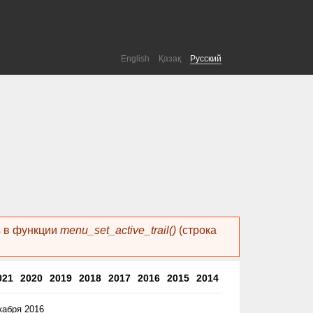
English
Қазақ
Русский
ls в функции
menu_set_active_trail()
(строка
021
2020
2019
2018
2017
2016
2015
2014
кабря 2016