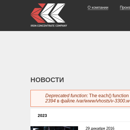
О компании
Прои
НОВОСТИ
Сообщение об ошибке
Deprecated function
: The each() functio
2394
в файле
/var/www/vhosts/v-3300.
2023
29 декабря 2016