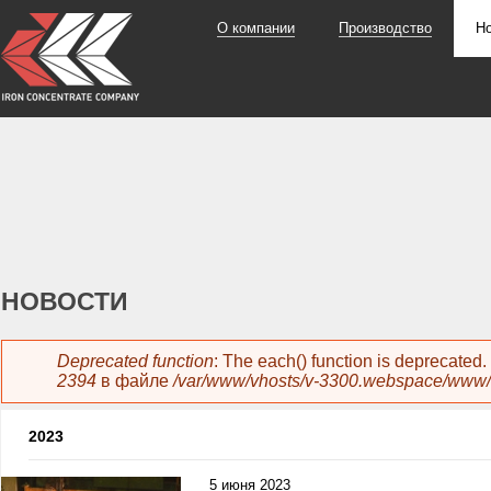
О компании
Производство
Н
НОВОСТИ
Сообщение об ошибке
Deprecated function
: The each() function is deprecated
2394
в файле
/var/www/vhosts/v-3300.webspace/www/
2023
5 июня 2023