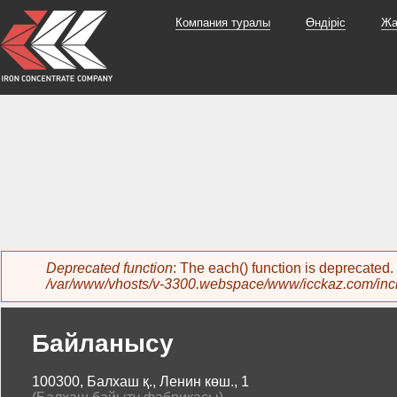
Компания туралы
Өндіріс
Жа
Error message
Deprecated function
: The each() function is deprecated
/var/www/vhosts/v-3300.webspace/www/icckaz.com/inc
Байланысу
100300, Балхаш қ., Ленин көш., 1