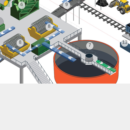
6
9
8
8
13
7