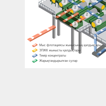
3
2
2
2
1
Мыс флотациясы жынысының қалдықтары
ЗПЖК жынысты қалдықтары
Темір концентраты
Жарықтандырылған сулар