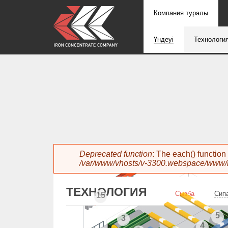
Компания туралы
Үндеуі
Технологи
Error message
Deprecated function
: The each() function
/var/www/vhosts/v-3300.webspace/www/i
ТЕХНОЛОГИЯ
Сызба
Сип
15
5
3
4