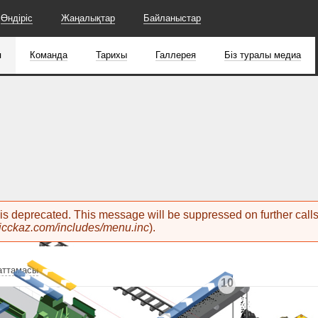
Өндіріс
Жаңалықтар
Байланыстар
я
Команда
Тарихы
Галлерея
Біз туралы медиа
 is deprecated. This message will be suppressed on further call
cckaz.com/includes/menu.inc
).
аттамасы
10