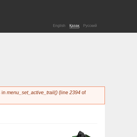
English
Қазақ
Русский
s in
menu_set_active_trail()
(line
2394
of