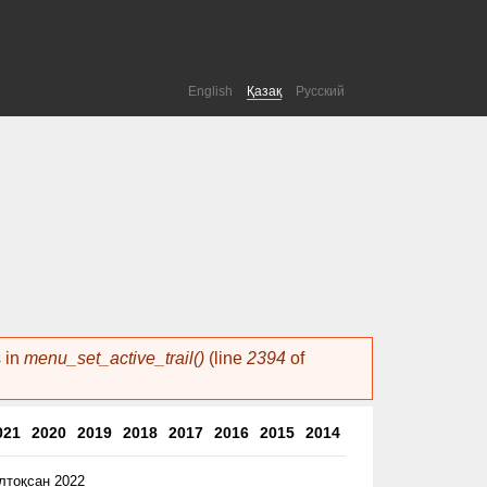
English
Қазақ
Русский
s in
menu_set_active_trail()
(line
2394
of
021
2020
2019
2018
2017
2016
2015
2014
лтоқсан 2022