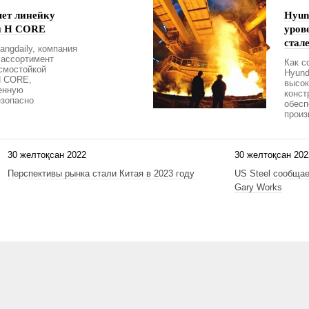
яет линейку
Hyun
ей H CORE
уров
стал
angdaily, компания
 ассортимент
Как с
смостойкой
Hyund
H CORE,
высок
енную
конст
езопасно
обес
произ
30 желтоқсан 2022
30 желтоқсан 202
Перспективы рынка стали Китая в 2023 году
US Steel сообщае
Gary Works