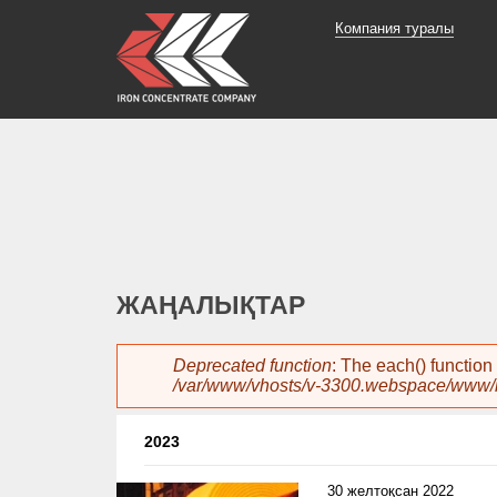
Компания туралы
ЖАҢАЛЫҚТАР
Error message
Deprecated function
: The each() function
/var/www/vhosts/v-3300.webspace/www/i
2023
30 желтоқсан 2022