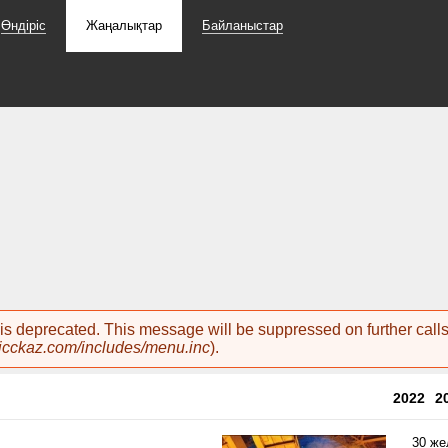
Өндіріс
Жаңалықтар
Байланыстар
 is deprecated. This message will be suppressed on further call
cckaz.com/includes/menu.inc
).
2022
2
30 же