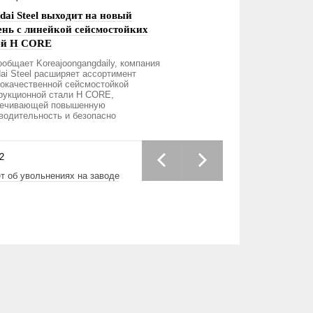
dai Steel выходит на новый
ень с линейкой сейсмостойких
ей H CORE
ообщает Koreajoongangdaily, компания
ai Steel расширяет ассортимент
окачественной сейсмостойкой
рукционной стали H CORE,
печивающей повышенную
водительность и безопасно
2
т об увольнениях на заводе