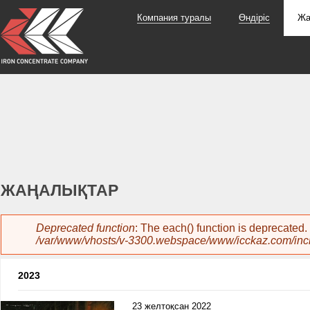
Компания туралы
Өндіріс
Жа
ЖАҢАЛЫҚТАР
Error message
Deprecated function
: The each() function is deprecated
/var/www/vhosts/v-3300.webspace/www/icckaz.com/inc
2023
23 желтоқсан 2022